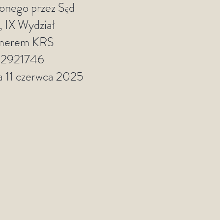
zonego przez Sąd
 IX Wydział
umerem KRS
52921746
ia 11 czerwca 2025