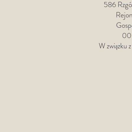
586 Rzgów
Rejon
Gosp
00
W związku z